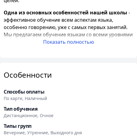
целей.
Одна из основных особенностей нашей школы
-
эффективное обучение всем аспектам языка,
особенно говорению, уже с самых первых занятий.
Мы предлагаем обучение языкам со всеми уровнями
подготовки, включая письмо, чтение, аудирование,
Показать полностью
общение, грамматику и лексику. Наши грамотно
составленные программы и комплексный подход
помогут вам легко начать говорить на иностранном
языке уже через несколько месяцев занятий.
Особенности
В нашей школе также проводится обучение языкам
для детей и подростков. Мы работаем с детьми
Способы оплаты
начиная с 6 лет. Для малышей мы разработали
По карте, Наличный
интересные игровые программы с учетом их
Тип обучения
возрастных особенностей, включающие стихи,
Дистанционное, Очное
песенки и театрализованные представления.
Типы групп
Подросткам предлагаются коммуникативные курсы и
Вечерние, Утренние, Выходного дня
подготовка к ЦТ. У нас также проводится языковой