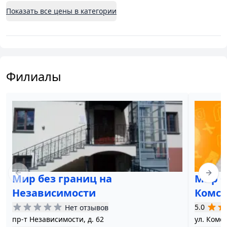
Показать все цены в категории
Филиалы
Мир без границ на
Мир б
Previous slide
Next 
Независимости
Комсо
5.0
Нет отзывов
пр-т Независимости, д. 62
ул. Комсо