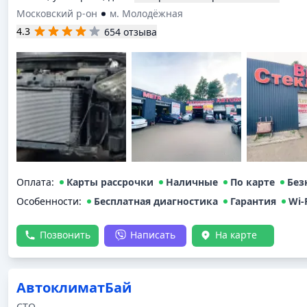
Московский р-он
м. Молодёжная
4.3
654 отзыва
Оплата
:
Карты рассрочки
Наличные
По карте
Без
Особенности:
Бесплатная диагностика
Гарантия
Wi-
Позвонить
Написать
На карте
АвтоклиматБай
СТО