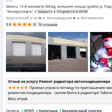
Минск, 13-й километр МКАД, внешнее кольцо (район д. Подл
"Белоруснефть"
Закрыто
Откроется в
09:00
Фрунзенский р-он
м. Автозаводская
м. Могилёвская
3.9
70 отзывов
Отзыв на услугу
Ремонт радиатора автокондиционера
Приехал утром в пятницу по приглашению мас
ремонтом кондиционера . (залом болта в радиаторе Тойота Хилюкс). Мастер забыл что
у него в этот день выходной , но это не повлияло на ход р
Весь отзыв
холодность в общении с приемщицей , на поверку оказала
организации процесса . Осмотр был проведен и Левицкий 
Оплата
:
ЕРИП
Наличные
Безналичный платеж