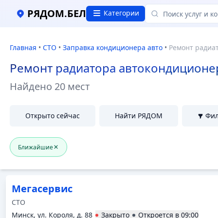
Ремонт радиатора автокондиционера в Минске, Отзывы
РЯДОМ.БЕЛ
Категории
Главная
•
СТО
•
Заправка кондиционера авто
•
Ремонт радиа
Ремонт радиатора автокондиционе
Найдено
20 мест
Открыто сейчас
Найти РЯДОМ
Фи
Ближайшие
Мегасервис
СТО
Минск, ул. Короля, д. 88
Закрыто
Откроется в
09:00