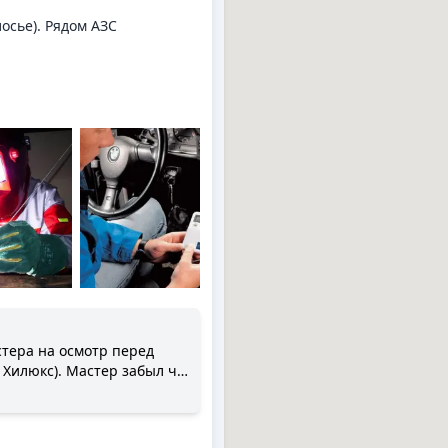
осье). Рядом АЗС
тера на осмотр перед
абот . Первоначальная
сь ее профессионализмом в
Павел тут же приступил к