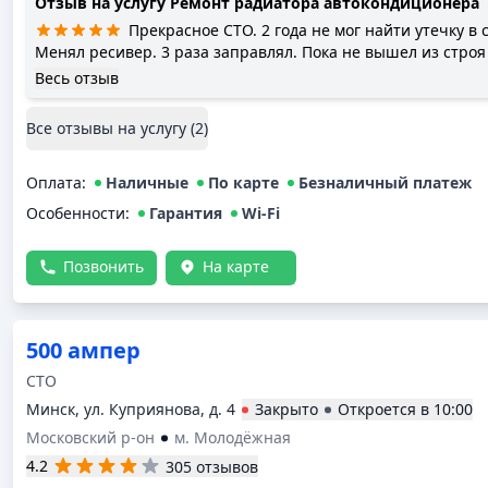
Отзыв на услугу
Ремонт радиатора автокондиционера
Прекрасное СТО. 2 года не мог найти утечку в
Менял ресивер. 3 раза заправлял. Пока не вышел из строя
производил на ТОPGRAF. В интернете нашёл рекламу, что по кондиционерам здесь
Весь отзыв
очень опытные мастера. Предупредил, что были проблемы 
работы .Заверили, что всё проверят. Проверили вакуумом
Все отзывы на услугу (
2
)
добрали до нормы. Решили проверить азотом. Отправили машину на
подъёмник,чтобы не снимать бампер. Нашли место утечки 
Оплата
остановились. Проверили остальные соединения. Нашли 
:
Наличные
По карте
Безналичный платеж
соединение патрубков. Заменили в нём резиновую проклад
Особенности:
Гарантия
Wi-Fi
менеджер,который занимается подбором запчастей. В отли
предложил несколько вариантов новых радиаторов различных по цене. Предложили
Позвонить
На карте
оставить машину до ''завтра''. На завтра позвонили- забирай
проверено. В расчётном листке указали за что я плачу. Сч
главное - клиент. Чтобы он забыл о своих проблемах и не 
заправку,проверку,снятие бампера, и т.д. с другими СТО. Во
500 ампер
СТО
Минск, ул. Куприянова, д. 4
Закрыто
Откроется в
10:00
Московский р-он
м. Молодёжная
4.2
305 отзывов