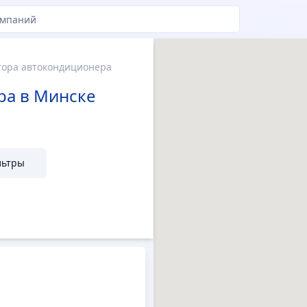
 и цены
тора автокондиционера
ра в Минске
льтры