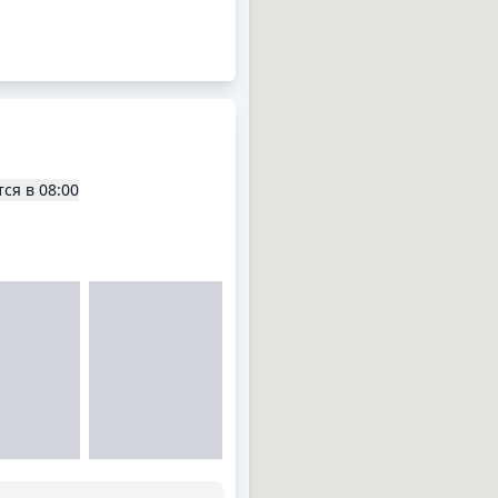
о оборудования . В
остояние , кондиционер
щиванию объема работ .
ой работе ,
тся в
08:00