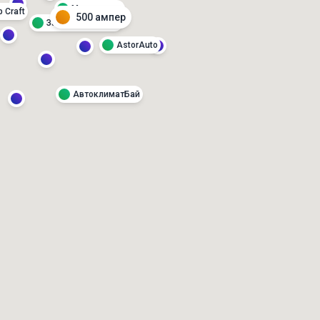
Мегасервис
p Craft
500 ампер
Запад Автоцентр
AstorAuto
АвтоклиматБай