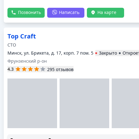
работе . С частичной разборкой и применением сварочног
течении 40 минут все было приведено в первоначальное с
Позвонить
Написать
На карте
заправлен . Цена адекватна , нет никаких попыток к нара
Спасибо всему коллективу за их отношение к проделываем
профессионализм , и человечность .
Top Craft
СТО
Минск, ул. Брикета, д. 17, корп. 7 пом. 5
Закрыто
Открое
Фрунзенский р-он
4.3
295 отзывов