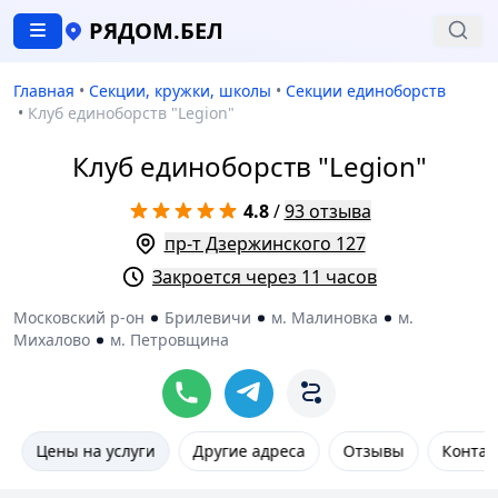
РЯДОМ.БЕЛ
Главная
•
Секции, кружки, школы
•
Секции единоборств
•
Клуб единоборств "Legion"
Клуб единоборств "Legion"
4.8
/
93 отзыва
пр-т Дзержинского 127
Закроется через 11 часов
Московский р-он
Брилевичи
м. Малиновка
м.
Михалово
м. Петровщина
Цены на услуги
Другие адреса
Отзывы
Контак