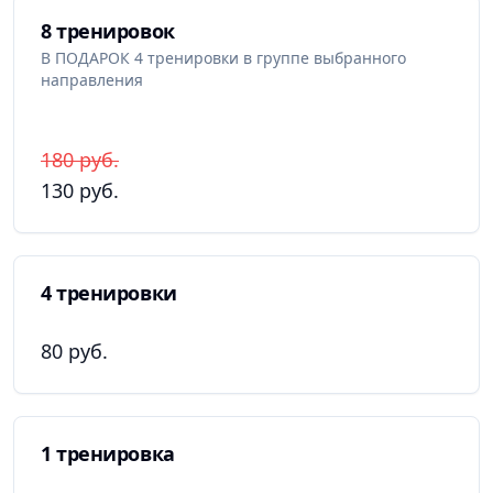
Присоединяйтесь к спортивному клубу Legion и
8 тренировок
откройте мир единоборств и физического развития
В ПОДАРОК 4 тренировки в группе выбранного
для вашего ребенка. Здесь он сможет не только
направления
развивать свои навыки, но и формировать качества
характера, такие как выдержка, терпение и
лидерские качества.
180 руб.
Насколько далеко он продвинется - зависит
130 руб.
только от него.
4 тренировки
80 руб.
1 тренировка