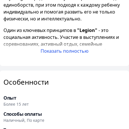
единоборств, при этом подходя к каждому ребенку
индивидуально и помогая развить его не только
физически, но и интеллектуально.
Один из ключевых принципов в
"Legion"
- это
социальная активность. Участие в выступлениях и
соревнованиях, активный отдых, семейные
мероприятия и другие активности делают обучение
Показать полностью
еще более интересным и разнообразным.
Для стимулирования мотивации детей тренеры
разработали специальную систему мотивации.
Особенности
Качественное кимоно, нашивки и поясная система,
дневник тренировок и наклейки - все это
используется для отслеживания прогресса и
Опыт
достижений каждого ребенка.
Более 15 лет
Способы оплаты
Спортивный клуб Legion гордится своим
Наличный, По карте
качеством.
Он аккредитован Белорусской