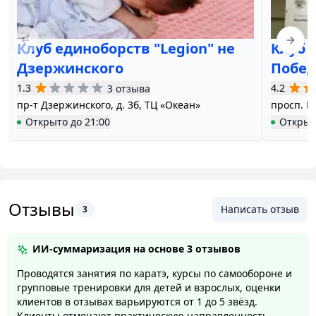
Клуб единоборств "Legion" не
Клуб 
Previous slide
Next 
Дзержинского
Побед
1.3
4.2
3 отзыва
пр-т Дзержинского, д. 3б, ТЦ «Океан»
просп. П
Открыто
до
21:00
Открыт
Отзывы
Написать отзыв
3
ИИ-суммаризация на основе
3 отзывов
Проводятся занятия по каратэ, курсы по самообороне и
групповые тренировки для детей и взрослых, оценки
клиентов в отзывах варьируются от 1 до 5 звёзд.
Клиенты отмечают практическую направленность