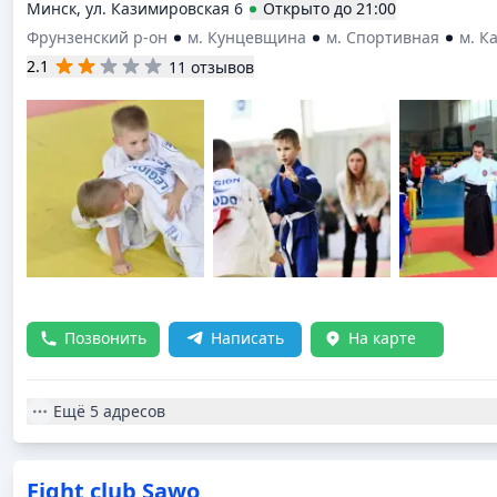
Минск, ул. Казимировская 6
Открыто
до
21:00
Фрунзенский р-он
м. Кунцевщина
м. Спортивная
м. К
2.1
11 отзывов
Позвонить
Написать
На карте
Ещё
5 адресов
Fight club Sawo