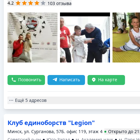
4.2
103 отзыва
Позвонить
Написать
На карте
Ещё
5 адресов
Клуб единоборств "Legion"
Минск, ул. Сурганова, 57Б. офис 119, этаж 4
Открыто
до
21
Советский р-он
Юго-Запад
м. Академия наук
м. Парк 