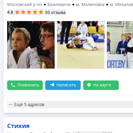
Московский р-он
Брилевичи
м. Малиновка
м. Михало
4.8
93 отзыва
Позвонить
Написать
На карте
Ещё
5 адресов
Стихия