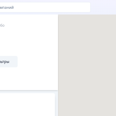
бо
льтры