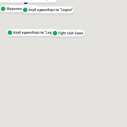
Фрунзенский ФОЦ
Клуб единоборств "Legion"
Клуб единоборств "Legion"
Fight club Sawo