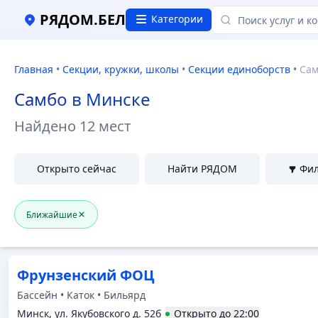
Самбо в Минске, Отзывы и цены
РЯДОМ.БЕЛ
Категории
Главная
•
Секции, кружки, школы
•
Секции единоборств
•
Сам
Самбо в Минске
Найдено
12 мест
Открыто сейчас
Найти РЯДОМ
Фи
Ближайшие
Фрунзенский ФОЦ
Бассейн • Каток • Бильярд
Минск, ул. Якубовского д. 52б
Открыто
до
22:00