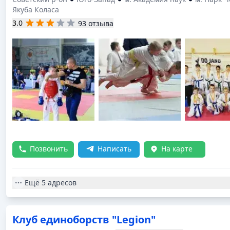
Якуба Коласа
3.0
93 отзыва
Позвонить
Написать
На карте
Ещё
5 адресов
Клуб единоборств "Legion"