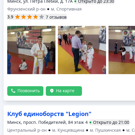
Минск, ул. Петра Глебки, д. 17А
Открыто
до
23:30
Фрунзенский р-он
м. Спортивная
3.9
7 отзывов
Позвонить
На карте
Клуб единоборств "Legion"
Минск, просп. Победителей, 84 этаж 4
Открыто
до
21:00
Центральный р-он
м. Кунцевщина
м. Пушкинская
м. 