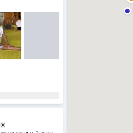
:00
Челюскинцев
м. Площадь