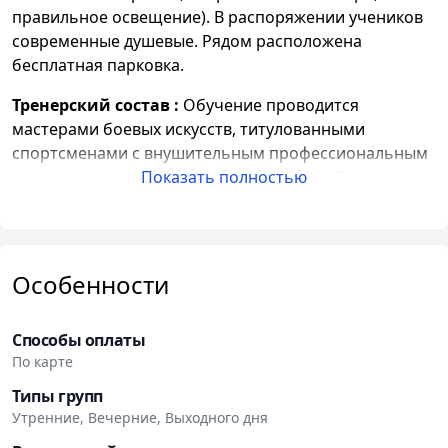
правильное освещение). В распоряжении учеников
современные душевые. Рядом расположена
бесплатная парковка.
Тренерский состав :
Обучение проводится
мастерами боевых искусств, титулованными
спортсменами с внушительным профессиональным
стажем и многочисленными наградами. Все тренеры
Показать полностью
Зала единоборств VORON непрерывно
совершенствуют свои знания и навыки, помогают
обрести уверенность в своих силах и хорошую
спортивную форму.
Особенности
Направления :
Осваивать боевые искусства, расти и
развиваться в теплой дружественной атмосфере
Способы оплаты
могут взрослые, подростки и дети в возрасте от 4
По карте
лет. В основе тренировок лежат специальные
Типы групп
программы, новейшие и классические технологии,
Утренние, Вечерние, Выходного дня
эффективные методики, позволяющие ежедневно