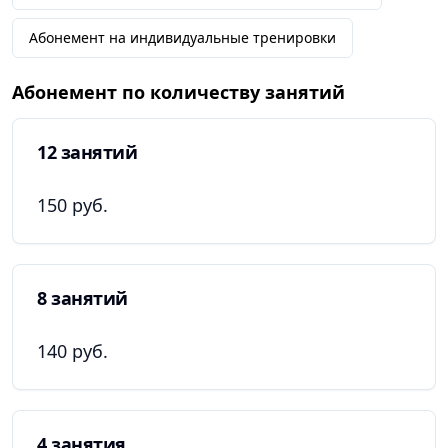
правильной модели поведения в критических
Абонемент на индивидуальные тренировки
ситуациях и т.д.);
• классический бокс;
Абонемент по количеству занятий
• муай-тай.
12 занятий
Профессионалы, опираясь на личный опыт и цели
ученика, делают тренировочный процесс не только
150 руб.
эффективным, но и интересным.
VORON: «Время побеждать!»
8 занятий
140 руб.
4 занятия