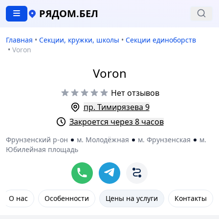
РЯДОМ.БЕЛ
Главная
•
Секции, кружки, школы
•
Секции единоборств
•
Voron
Voron
Нет отзывов
пр. Тимирязева 9
Закроется через 8 часов
Фрунзенский р-он
м. Молодёжная
м. Фрунзенская
м.
Юбилейная площадь
О нас
Особенности
Цены на услуги
Контакты