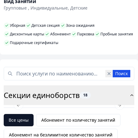
Вид занятий
прогрессировать и добиваться отличных
Групповые , Индивидуальные, Детские
результатов.
Академия предлагает обучение по следующим
Уборная
Детская секция
Зона ожидания
направлениям:
Дисконтные карты
Абонемент
Парковка
Пробные занятия
• спортивное самбо;
Подарочные сертификаты
• боевое самбо и ММА (уникальная система
самозащиты, сочетающая ударную, бросковую,
сковывающе-захватную и специальную техники);
Поиск
• дзюдо (японское боевое искусство, основанное на
бросках, болевых приемах, удержаниях и удушении);
Секции единоборств
18
• бразильское джиу-джитсу и грепплинг (спортивное
Previous slide
Next slid
единоборство, которое строится на борьбе в
партере, болевых и удушающих приемах);
Все цены
Абонемент по количеству занятий
• самооборона (обучение навыкам самообороны и
Абонемент на безлимитное количество занятий
самостраховки при нападениях, построение