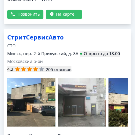
Позвонить
На карте
СтритСервисАвто
СТО
Минск, пер. 2-й Прилукский, д. 8А
Открыто
до
18:00
Московский р-он
4.2
205 отзывов