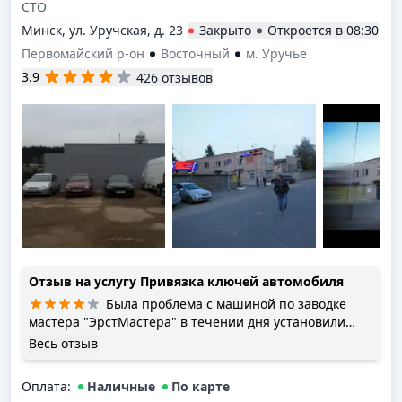
СТО
Минск, ул. Уручская, д. 23
Закрыто
Откроется в
08:30
Первомайский р-он
Восточный
м. Уручье
3.9
426 отзывов
Отзыв на услугу
Привязка ключей автомобиля
Была проблема с машиной по заводке
мастера "ЭрстМастера" в течении дня установили
причину подкинули блок ЭБУ и привязали его.Больше
Весь отзыв
проблем с заводкой нет,Спасибо!!!Авто Опель Вектра
2007 г.в.
Оплата
:
Наличные
По карте