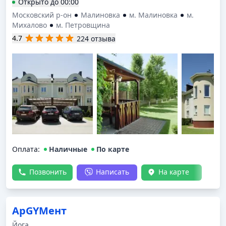
Открыто
до
00:00
Московский р-он
Малиновка
м. Малиновка
м.
Михалово
м. Петровщина
4.7
224 отзыва
Оплата
:
Наличные
По карте
Позвонить
Написать
На карте
АрGYMент
Йога