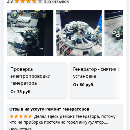
3.9
355 отзывов
Проверка
Генератор - снятие и
электропроводки
установка
генератора
От 80 руб.
От 35 руб.
Отзыв на услугу
Ремонт генераторов
Делал здесь ремонт генератора, потому
что на приборке постоянно горел аккумулятор.
Диагностика заняла пять минут, сразу назвали
Весь отзыв