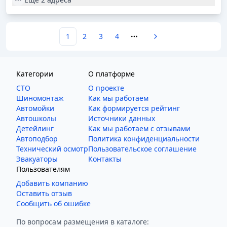
р. Потом еще пару раз набирали.... **********
Вопрос: как же вы так работаете? После ремонта у Вас
происходят крайне удивительные дорогостоящие
поломки (ничего не утверждаю и ни на что не
1
2
3
4
More pages
намекаю, просто констатирую факт - пусть читатели
сами оценят), потом со сметами не можете
разобраться, просите постоянно доплатить за старые
ремонты. Вот это сервис, это воистину 100%. Ура...
Категории
О платформе
Делайте выводы (или не делайте) - вам решать (или
СТО
О проекте
не решать) ...
Шиномонтаж
Как мы работаем
Автомойки
Как формируется рейтинг
Автошколы
Источники данных
Детейлинг
Как мы работаем с отзывами
Автоподбор
Политика конфиденциальности
Технический осмотр
Пользовательское соглашение
Эвакуаторы
Контакты
Пользователям
Добавить компанию
Оставить отзыв
Сообщить об ошибке
По вопросам размещения в каталоге: