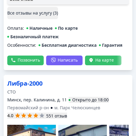
причину и цену. Через несколько часов забрал
машину с исправным генератором. Для профилактики
Все отзывы на услугу (
3
)
позже привозил стартер — тоже отремонтировали
быстро и без лишних расходов. Удобно, что всё
Оплата
делается в одном месте.
:
Наличные
По карте
Безналичный платеж
Особенности:
Бесплатная диагностика
Гарантия
Позвонить
Написать
На карте
Либра-2000
СТО
Минск, пер. Калинина, д. 11
Открыто
до
18:00
Первомайский р-он
м. Парк Челюскинцев
4.0
551 отзыв