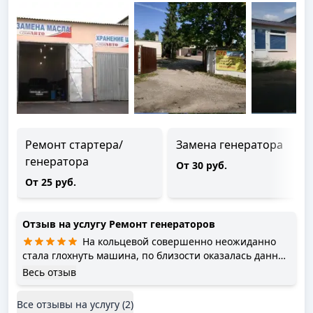
Ремонт стартера/
Замена генератора
генератора
От 30 руб.
От 25 руб.
Отзыв на услугу
Ремонт генераторов
На кольцевой совершенно неожиданно
стала глохнуть машина, по близости оказалась данное
СТО, парни помогли загнать машину к ним и выявить
Весь отзыв
причину.Причина оказалась проста, неисправен
генератор. Отремонтировали быстро, цены
Все отзывы на услугу (
2
)
адекватные. Теперь знаю,куда в случае чего