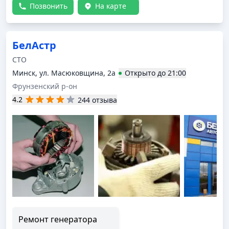
нет, обслуживанием доволен.
Позвонить
На карте
БелАстр
СТО
Минск, ул. Масюковщина, 2а
Открыто
до
21:00
Фрунзенский р-он
4.2
244 отзыва
Ремонт генератора