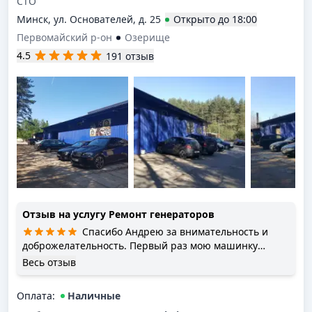
СТО
Минск, ул. Основателей, д. 25
Открыто
до
18:00
Первомайский р-он
Озерище
4.5
191 отзыв
Отзыв на услугу
Ремонт генераторов
Спасибо Андрею за внимательность и
доброжелательность. Первый раз мою машинку
привезли к ним в начале декабря 2018 года на
Весь отзыв
эвакуаторе после " косячной" замены масла у
знакомых (была сорвана резьба гайки и поддона).
Оплата
:
Наличные
Здесь вылечили мою Шкоду. И в этом году тоже уже