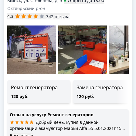
Минск, ул. Стебенева, д. 5
Открыто
до
18:00
Октябрьский р-он
4.3
342 отзыва
Ремонт генератора
Замена генератора
120 руб.
120 руб.
Отзыв на услугу
Ремонт генераторов
Добрый день, купил в данной
организации акамулятор Марки Alfa 55 5.01.2021г.15
января машина не завелась, естественно я его привез
Весь отзыв