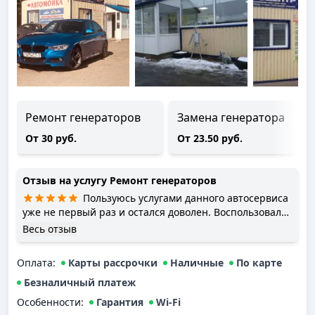
Ремонт генераторов
Замена генератора
От 30 руб.
От 23.50 руб.
Отзыв на услугу
Ремонт генераторов
Пользуюсь услугами данного автосервиса
уже не первый раз и остался доволен. Воспользовался
их услугами по совету друга. Если вы попадете на
Весь отзыв
смену мастера Валерия, то считайте, что вам повезло.
Он согласует с вами весь ремонт до копейки,
Оплата
:
Карты рассрочки
Наличные
По карте
предложит различные варианты деталей, вплоть до
того, что вы можете сами найти и согласовать подвоз
Безналичный платеж
детали без вашего присутствия в стороннем магазине
Особенности:
Гарантия
Wi-Fi
прямо к автосервису. Вам всегда позвонят, прежде