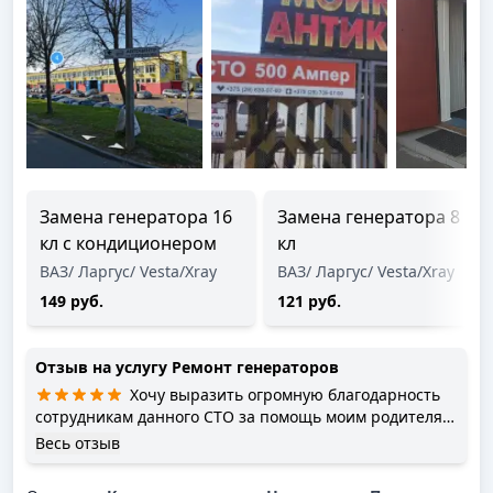
Замена генератора 16
Замена генератора 8
кл с кондиционером
кл
ВАЗ/ Ларгус/ Vesta/Xray
ВАЗ/ Ларгус/ Vesta/Xray
149 руб.
121 руб.
Отзыв на услугу
Ремонт генераторов
Хочу выразить огромную благодарность
сотрудникам данного СТО за помощь моим родителям.
Приехав в Минск за 300 км , у них «пропал» заряд на
Весь отзыв
автомобиле. Позвонила по номеру и сказали , что
смогут их принять в срочном порядке. Они