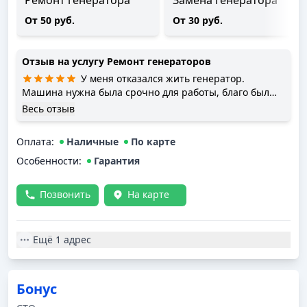
Ремонт генератора
Замена генератора
От 50 руб.
От 30 руб.
Отзыв на услугу
Ремонт генераторов
У меня отказался жить генератор.
Машина нужна была срочно для работы, благо был
совсем рядом от ребят. Доехал без зарядки! Объяснил
Весь отзыв
ситуацию, моментом слетали за БУ генератором,
установили за 20 мин плюс ремень! Спасибо! 👍🏻
Оплата
:
Наличные
По карте
Особенности:
Гарантия
Позвонить
На карте
Ещё
1 адрес
Бонус