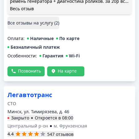
ремень генератора + диагностика роликов. За 20р всё
сделали, довольно быстро. Всем довольны.
Весь отзыв
Все отзывы на услугу (
2
)
Оплата
:
Наличные
По карте
Безналичный платеж
Особенности:
Гарантия
Wi-Fi
Позвонить
На карте
Легавтотранс
СТО
Минск, ул. Тимирязева, д. 46
Закрыто
Откроется в
08:00
Центральный р-он
м. Фрунзенская
4.4
547 отзывов