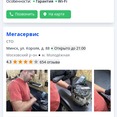
Особенности:
лечили: генератор, тормоза. СПАСИБО!!!!))))
Гарантия
Wi-Fi
Позвонить
На карте
Мегасервис
СТО
Минск, ул. Короля, д. 88
Открыто
до
21:00
Московский р-он
м. Молодёжная
4.3
654 отзыва