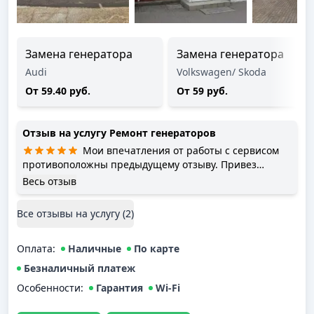
Замена генератора
Замена генератора
Audi
Volkswagen/ Skoda
От 59.40 руб.
От 59 руб.
Отзыв на услугу
Ремонт генераторов
Мои впечатления от работы с сервисом
противоположны предыдущему отзыву. Привез
машину на эвакуаторе в среду вечером с проблемой в
Весь отзыв
электрике. Уже завтра днем позвонили после
диагностики, сказали, что проблема в генераторе.
Все отзывы на услугу (
2
)
Огласили стоимость снятия-установки, согласовали.
Так же позвонили и согласовали стоимость ремонта
Оплата
самого генератора. В пятницу днем машина была
:
Наличные
По карте
готова. Старые части генератора положили в машину.
Безналичный платеж
На стоянке и внутри самого сервиса при мне были
Особенности:
Гарантия
Wi-Fi
свежие ауди, явно моложе 15 лет. Проездил все
выходные, все работает штатно. Претензий к сервису