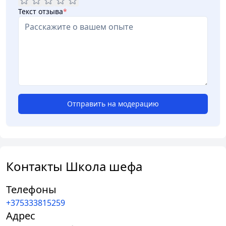
опытных поваров.
Текст отзыва
*
Школа Шефа призывает всех желающих взять в руки
кулинарный фартук и открыть для себя новый мир
гастрономических возможностей.
Готовить может
каждый, и Школа Шефа поможет вам освоить
искусство кулинарии и стать настоящим шефом
на своей кухне.
Отправить на модерацию
Контакты Школа шефа
Телефоны
+375333815259
Адрес