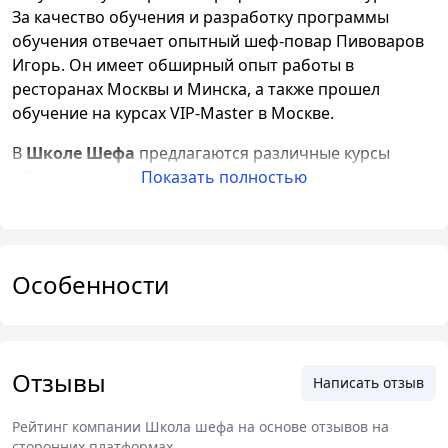
За качество обучения и разработку программы
обучения отвечает опытный шеф-повар Пивоваров
Игорь. Он имеет обширный опыт работы в
ресторанах Москвы и Минска, а также прошел
обучение на курсах VIP-Master в Москве.
В
Школе Шефа
предлагаются различные курсы
обучения для любителей и профессионалов в
Показать полностью
кулинарном искусстве. Каждый курс разработан с
учетом потребностей и уровня подготовки студента.
Группы состоят из 2 до 8 человек, что гарантирует
более индивидуальный подход к каждому ученику и
Особенности
больше практики.
После окончания обучения
студенты получают сертификаты
,
подтверждающие уровень своей подготовки.
Отзывы
Написать отзыв
Особенностью Школы Шефа является то, что они
предлагают готовить блюда высокой кухни,
Рейтинг компании
Школа шефа
на основе отзывов на
адаптированные к домашним условиям. Это
сторонних платформах