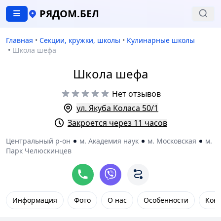
РЯДОМ.БЕЛ
Главная
•
Секции, кружки, школы
•
Кулинарные школы
•
Школа шефа
Школа шефа
Нет отзывов
ул. Якуба Коласа 50/1
Закроется через 11 часов
Центральный р-он
м. Академия наук
м. Московская
м.
Парк Челюскинцев
Информация
Фото
О нас
Особенности
Кон