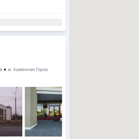
бу, тренерам и воспитанникам
я
м. Каменная Горка