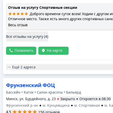
Отзыв на услугу
Спортивные секции
Доброго времени суток всем! Ходим с другом и
Отличное место. Также есть много других спортивных санк
чтобы занять досуг детей и свой.
Весь отзыв
Все отзывы на услугу (
4
)
Позвонить
На карте
Ещё
2 адреса
Фрунзенский ФОЦ
Бассейн • Каток • Салон красоты • Бильярд
Минск, ул. Бурдейного, д. 23
Закрыто
Откроется в
08:30
Фрунзенский р-он
м. Кунцевщина
м. Спортивная
м. К
4.5
156 отзывов