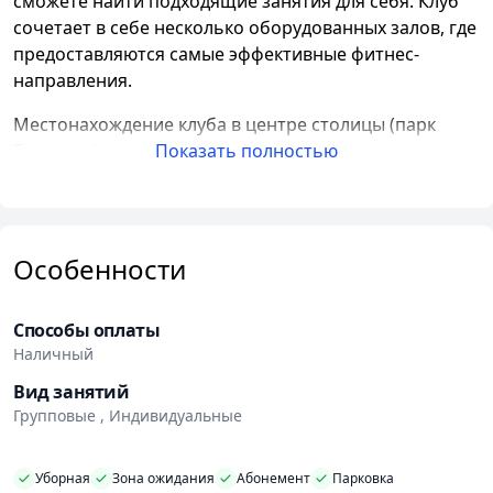
сможете найти подходящие занятия для себя. Клуб
сочетает в себе несколько оборудованных залов, где
предоставляются самые эффективные фитнес-
направления.
Местонахождение клуба в центре столицы (парк
Горького) позволяет вам заниматься спортом,
Показать полностью
находясь в красивой и уютной атмосфере природы.
Клуб оборудован профессиональными
тренажерами, которые обеспечивают комфортные
условия для тренировок и отдыха.
Особенности
Цены на услуги в клубе "Юность-Минск" остаются
доступными для каждого. Вы можете посещать
Способы оплаты
тренажерный зал и зал групповых тренировок по
Наличный
приемлемым ценам.
Вид занятий
Групповые , Индивидуальные
Уютное светлое пространство фитнес-клуба
включает в себя современный тренажерный зал с
разделением на функциональные зоны и удобной
Уборная
Зона ожидания
Абонемент
Парковка