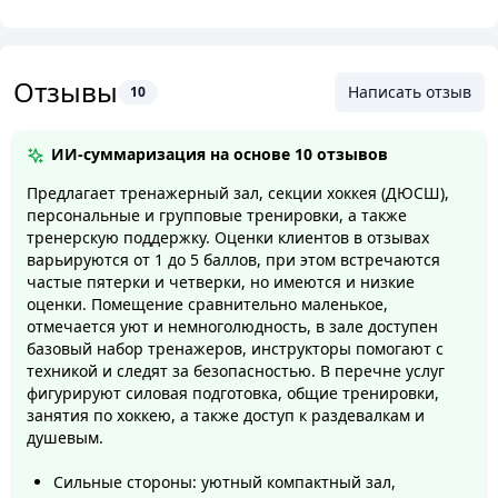
расстановкой качественного оборудования марки
"Precor". В клубе также имеются залы для групповых
занятий, где проводятся тренировки по аэробике,
Отзывы
фитнес-йоге и пилатесу.
Написать отзыв
10
Вы будете под присмотром профессиональных
ИИ-суммаризация на основе
10 отзывов
тренеров, которые с радостью помогут вам достичь
желаемого результата. Они подберут подходящую
Предлагает тренажерный зал, секции хоккея (ДЮСШ),
схему тренировок с учетом ваших целей и
персональные и групповые тренировки, а также
тренерскую поддержку. Оценки клиентов в отзывах
возможностей, составят эффективную программу
варьируются от 1 до 5 баллов, при этом встречаются
питания и будут проводить как групповые, так и
частые пятерки и четверки, но имеются и низкие
индивидуальные занятия.
оценки. Помещение сравнительно маленькое,
отмечается уют и немноголюдность, в зале доступен
Фитнес-клуб "Юность-Минск"
предлагает
базовый набор тренажеров, инструкторы помогают с
разнообразные направления для занятий спортом.
техникой и следят за безопасностью. В перечне услуг
Вы сможете выбрать для себя подходящий вариант:
фигурируют силовая подготовка, общие тренировки,
занятия по хоккею, а также доступ к раздевалкам и
аэробика, фитнес-йога, пилатес. Каждое
душевым.
направление поможет вам укрепить тело, снять
напряжение и улучшить здоровье.
Сильные стороны: уютный компактный зал,