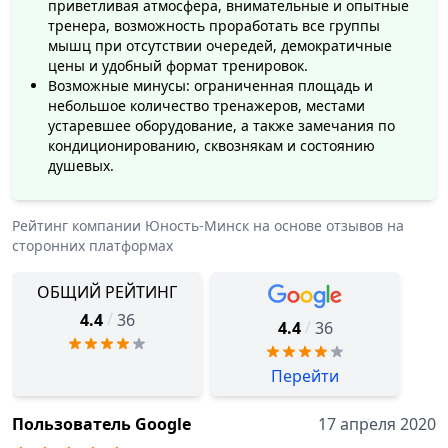
приветливая атмосфера, внимательные и опытные
Клуб также предлагает удобные и чистые раздевалки
тренера, возможность проработать все группы
для вашего комфорта. Также имеется парковка для
мышц при отсутствии очередей, демократичные
посетителей.
цены и удобный формат тренировок.
Возможные минусы: ограниченная площадь и
Посещение фитнес-клуба "Юность-Минск" поможет
небольшое количество тренажеров, местами
устаревшее оборудование, а также замечания по
вам достичь желаемого результата и привести свое
кондиционированию, сквознякам и состоянию
тело в отличную форму.
Работа в дружеской
душевых.
обстановке, под руководством опытных
тренеров, гарантирует ваш успех.
Рейтинг компании
Юность-Минск
на основе отзывов на
сторонних платформах
ОБЩИЙ РЕЙТИНГ
/
4.4
36
/
4.4
36
Перейти
Пользователь Google
17 апреля 2020