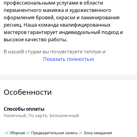
профессиональными услугами в области
перманентного макияжа и художественного
оформления бровей, окраски и ламинирования
ресниц. Наша команда квалифицированных
мастеров гарантирует индивидуальный подход и
высокое качество работы.
В нашей студии вы почувствуете теплую и
доброжелательную атмосферу, которая поможет
Показать полностью
вам расслабиться и получить удовольствие от
процедур. Наши мастера проведут исчерпывающую
консультацию, учитывая особенности вашей
внешности и личные пожелания. Подбор пигментов
Особенности
осуществляется по индивидуальному цветовому
фильтру, чтобы достичь наиболее естественного и
Способы оплаты
гармоничного результата.
Наличный, По карте, Безналичный
Мы предлагаем широкий спектр услуг, включая
перманентный макияж губ, век, бровей, ареолы и
Уборная
Предварительная запись
Зона ожидания