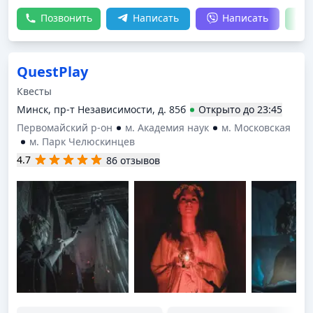
Позвонить
Написать
Написать
QuestPlay
Квесты
Минск, пр-т Независимости, д. 85б
Открыто
до
23:45
Первомайский р-он
м. Академия наук
м. Московская
м. Парк Челюскинцев
4.7
86 отзывов