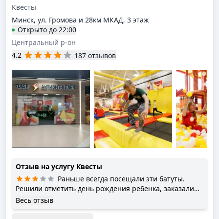
Квесты
Минск, ул. Громова и 28км МКАД, 3 этаж
Открыто
до
22:00
Центральный р-он
4.2
187 отзывов
Отзыв на услугу
Квесты
Раньше всегда посещали эти батуты.
Решили отметить день рождения ребенка, заказали
их аниматора… Был какой-то квест. Детям было не
Весь отзыв
интересно, аниматор не смог увлечь детей, собрать,
ничего не успевал. В итоге пока был квест , время