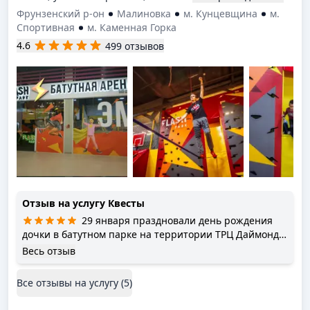
Фрунзенский р-он
Малиновка
м. Кунцевщина
м.
Спортивная
м. Каменная Горка
4.6
499 отзывов
Отзыв на услугу
Квесты
29 января праздновали день рождения
дочки в батутном парке на территории ТРЦ Даймонд.
Всё безумно понравилось: вежливый, приятный в
Весь отзыв
общении персонал, не просто приняли во внимание
все наши просьбы и пожелания, но и выполнили их,
Все отзывы на услугу (
5
)
чистота и порядок в помещениях, есть возможность
одновременно развлечь детей самого разного