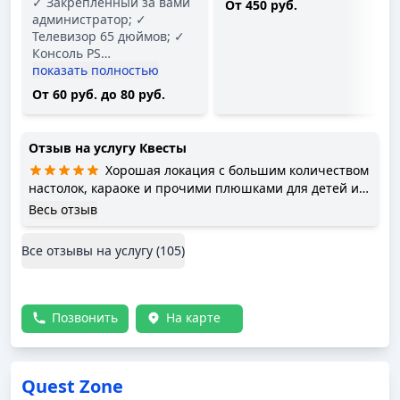
✓ Закреплённый за вами
От 450 руб.
администратор; ✓
Телевизор 65 дюймов; ✓
Консоль PS
…
показать полностью
От 60 руб. до 80 руб.
Отзыв на услугу
Квесты
Хорошая локация с большим количеством
настолок, караоке и прочими плюшками для детей и
взрослых. Благодарим администратора Александру ,
Весь отзыв
которая помогала нам 21.12. ♥️
Все отзывы на услугу (
105
)
Позвонить
На карте
Quest Zone