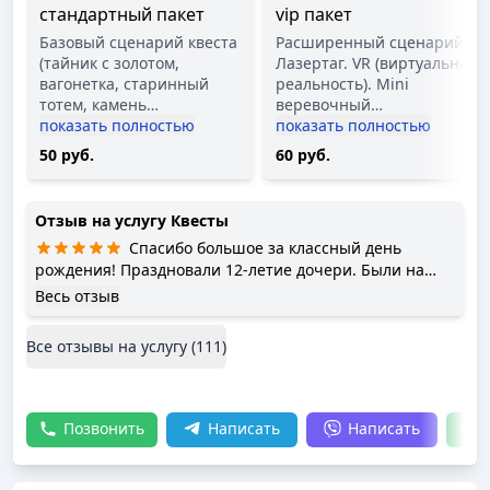
стандартный пакет
vip пакет
Базовый сценарий квеста
Расширенный сценарий.
(тайник с золотом,
Лазертаг. VR (виртуальная
вагонетка, старинный
реальность). Mini
тотем, камень
…
веревочный
…
показать полностью
показать полностью
50 руб.
60 руб.
Отзыв на услугу
Квесты
Спасибо большое за классный день
рождения! Праздновали 12-летие дочери. Были на
квесте Станция 51. Очень атмосферное пространство.
Весь отзыв
На цокольном этаже понравилось даже больше.
Уютные комнаты со столами и диванами, много
Все отзывы на услугу (
111
)
кресел-мешков, где можно поваляться. Детям очень
понравилось бегать играть в лазертаг. В конце
праздника детей было не вытащить с аэрохоккея.
Отдельное спасибо администраторам Кате и Алисе, а
Позвонить
Написать
Написать
также инструктору Юлии.