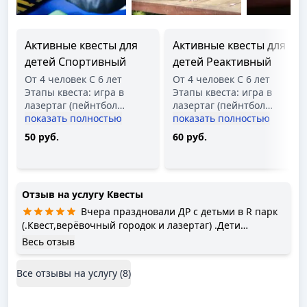
Активные квесты для
Активные квесты для
детей Спортивный
детей Реактивный
От 4 человек С 6 лет
От 4 человек С 6 лет
Этапы квеста: игра в
Этапы квеста: игра в
лазертаг (пейнтбол
…
лазертаг (пейнтбол
…
показать полностью
показать полностью
50 руб.
60 руб.
Отзыв на услугу
Квесты
Вчера праздновали ДР с детьми в R парк
(.Квест,верёвочный городок и лазертаг) .Дети
остались довольны .Отдельная благодарность
Весь отзыв
инструктору Виталию от деток - самый лучший
инструктор.!!!
Все отзывы на услугу (
8
)