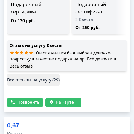
Подарочный
Подарочный
сертификат
сертификат
2 Квеста
От 130 руб.
От 250 руб.
Отзыв на услугу
Квесты
Квест амнезия был выбран девочке-
подростку в качестве подарка на др. Всё девочки в
диком восторге от мероприятия
Весь отзыв
Все отзывы на услугу (
29
)
Позвонить
На карте
0,67
Квесты