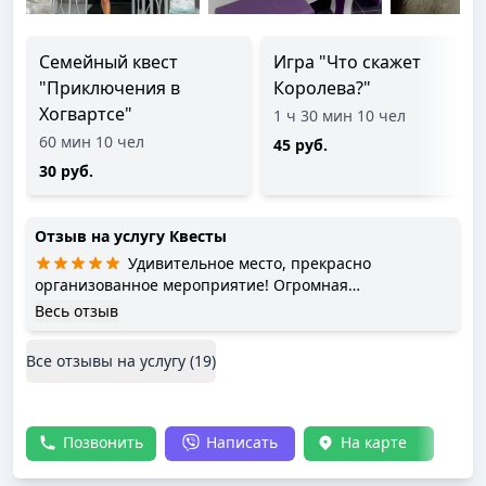
Семейный квест
Игра "Что скажет
"Приключения в
Королева?"
Хогвартсе"
1 ч 30 мин 10 чел
60 мин 10 чел
45 руб.
30 руб.
Отзыв на услугу
Квесты
Удивительное место, прекрасно
организованное мероприятие! Огромная
благодарность двум Александрам и Ольге!
Весь отзыв
Все отзывы на услугу (
19
)
Позвонить
Написать
На карте