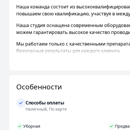
Наша команда состоит из высококвалифицирован
повышаем свою квалификацию, участвуя в междун
Наша студия оснащена современным оборудован
можем гарантировать высокое качество проводи
Мы работаем только с качественными препарат
безопасные результаты для каждого клиента.
Мы уделяем особое внимание комфорту и удобств
услугам максимально удобным.
Мы предлагаем доступные цены, чтобы каждый м
Особенности
качество услуг по разумным ценам.
Записаться к нам можно заранее, чтобы избежат
Способы оплаты
насладиться чаем или кофе. Кроме того, у нас ест
Наличный, По карте
Мы также предлагаем подарочные сертификаты, 
Уборная
Предва
В студии красоты
"Вианика"
вы найдете все нео