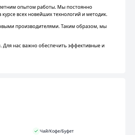
-летним опытом работы. Мы постоянно
 курсе всех новейших технологий и методик.
выми производителями. Таким образом, мы
 Для нас важно обеспечить эффективные и
нтре города, что делает доступ к нашим
 внешностью. У нас вы получите высокое
 ожидания, где вы можете расслабиться и
клиентов.
ких и друзей.
Чай/Кофе/Буфет
рокий спектр услуг, включая стрижку и