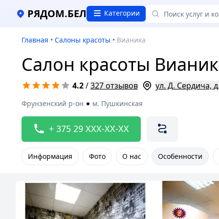
РЯДОМ.БЕЛ
Категории
Главная
•
Салоны красоты
•
Вианика
Салон красоты Вианик
4.2
/
327 отзывов
yл. Д. Сердича, д.
Фрунзенский р-он
м. Пушкинская
+ 375 29 XXX-XX-XX
Информация
Фото
О нас
Особенности