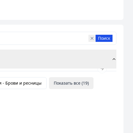
ие ресниц и многое другое. Мы также предлагаем
уживания!
Поиск
Next slide
и -
Брови и ресницы
Показать все (
19
)