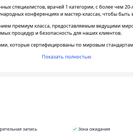
ных специалистов, врачей 1 категории, с более чем 20
ародных конференциях и мастер-классах, чтобы быть в
ием премиум класса, предоставляемым ведущими миро
мых процедур и безопасность для наших клиентов.
ами, которые сертифицированы по мировым стандартам.
Показать полностью
у наших клиентов. Наша студия расположена в самом це
ог позволить себе получить профессиональный уход за
ь ожидания. Наша студия также обладает удобной зоной
ь уборная, а также Wi-Fi и парковка для удобства наших 
которые могут стать отличным подарком для ваших близ
рительная запись
Зона ожидания
бходимое для полного ухода за собой. Мы предлагаем ши