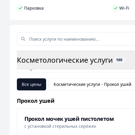
окрашивание волос, маникюр и педикюр, массаж,
Парковка
Wi-Fi
специальные услуги для свадебного макияжа и п
Приходите в студию красоты
"Вианика"
и довер
Мы гарантируем, что вы будете довольны ре
Косметологические услуги
160
Previous slide
Все цены
Косметические услуги -
Прокол ушей
Прокол ушей
Прокол мочек ушей пистолетом
с установкой стерильных серёжек