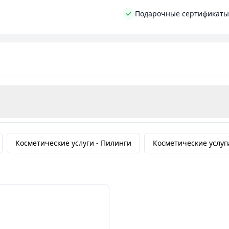
 косметические процедуры для лица и тела, наращиван
Подарочные сертификаты
ричесок.
ьте свою красоту в руки наших профессионалов.
зультатом и получите удовольствие от нашего обсл
Косметические услуги -
Пилинги
Косметические услуг