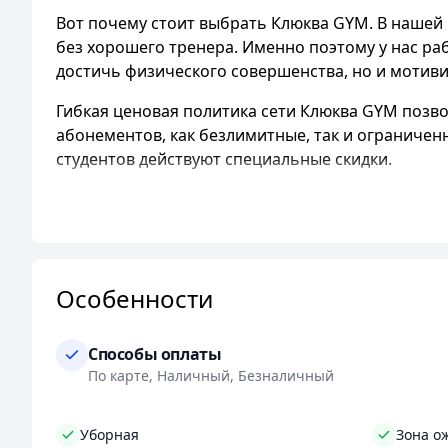
Вот почему стоит выбрать Клюква GYM. В нашей
без хорошего тренера. Именно поэтому у нас р
достичь физического совершенства, но и мотиви
Гибкая ценовая политика сети Клюква GYM позв
абонементов, как безлимитные, так и ограниченны
студентов действуют специальные скидки.
Мы также гордимся нашим оборудованием. В наш
поможет вам достичь результатов, но и сделает
Атмосфера в
Клюква GYM
делает наше место ос
придаем значение деталям, чтобы вы чувствовал
Особенности
сервис ориентирован на то, чтобы вы уходили из
Кроме фитнеса,
Клюква GYM
предлагает и други
Способы оплаты
Body, Pilates, Palango, TRX и Stretching. Мы т
По карте, Наличный, Безналичный
эффективных результатов. Для мам у нас есть дет
самообороне, у нас есть персональные трениров
Уборная
Зона о