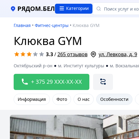
РЯДОМ.БЕЛ
Категории
Главная
•
Фитнес-центры
•
Клюква GYM
Клюква GYM
3.3
/
265 отзывов
ул. Левкова, д. 9
Октябрьский р-он
м. Институт культуры
м. Вокзальна
+ 375 29 XXX-XX-XX
Информация
Фото
О нас
Особенности