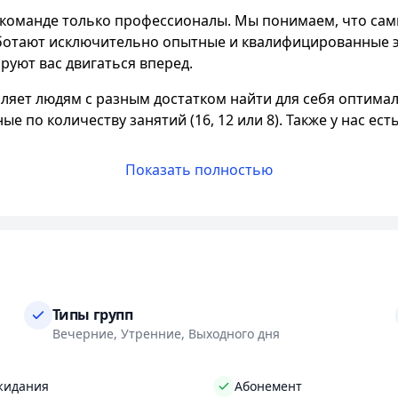
 команде только профессионалы. Мы понимаем, что са
аботают исключительно опытные и квалифицированные э
руют вас двигаться вперед.
оляет людям с разным достатком найти для себя оптим
е по количеству занятий (16, 12 или 8). Также у нас ес
Показать полностью
их залах вы найдете только качественные тренажеры о
 тренировку максимально комфортной и безопасной.
обенным. Наши залы соответствуют последним тенденц
и себя комфортно - у нас есть просторные раздевалки,
 зала с улыбкой на лице. Наш персонал всегда заботит
е услуги. В нашем клубе вы можете выбрать одно из вось
Типы групп
акже предлагаем бесплатную консультацию по режиму дня 
Вечерние, Утренние, Выходного дня
ская комната, чтобы они могли заботиться о себе, не ост
ки по боксу. Наше предложение актуально как для мужчи
жидания
Абонемент