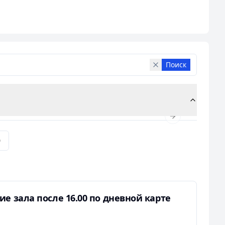
орная, зона ожидания. Мы делаем все возможное,
ы достигнем ваших фитнес-целей.
Поиск
Next slide
0
е зала после 16.00 по дневной карте