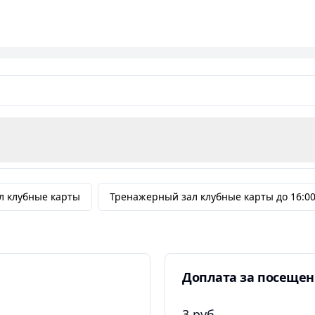
личные удобства: парковка, пробные занятия, Wi-Fi, уб
симально комфортным.
я!
Сделайте выбор в пользу Клюква GYM и вместе м
л клубные карты
Тренажерный зал клубные карты до 16:0
Доплата за посещени
3 руб.