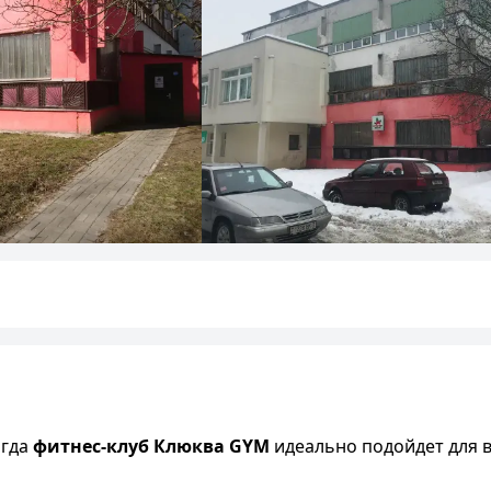
огда
фитнес-клуб Клюква GYM
идеально подойдет для ва