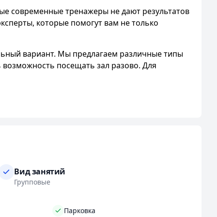
мые современные тренажеры не дают результатов
ксперты, которые помогут вам не только
альный вариант. Мы предлагаем различные типы
ть возможность посещать зал разово. Для
т ведущих мировых брендов. Это не только
иям и оформлены в стильном интерьере. Мы
 удобные шкафчики и чистые душевые. Наш
ся о вашем комфорте и готов прийти на помощь.
ми направлений: гимнастика, йога, МФР, Total
Вид занятий
и питанию, чтобы помочь вам достичь более
Групповые
авляя детей. Для тех, кто хочет научиться
н, так и для женщин.
Парковка