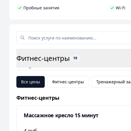
Не забудьте, что в Клюква GYM предлагаются раз
Пробные занятия
Wi-Fi
чтобы ваше посещение нашего клуба было мак
Начните свой путь к идеальному телу уже сегодн
Фитнес-центры
19
Previous slide
Все цены
Фитнес-центры
Тренажерный за
Фитнес-центры
Массажное кресло 15 минут
4 руб.