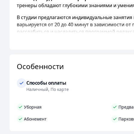
тренеры обладают глубокими знаниями и умения
В студии предлагаются индивидуальные занятия
варьируется от 20 до 40 минут в зависимости о
расслабиться и насладиться программой релакс
Инструкторы студии разрабатывают персональны
физической подготовки. Специально подобранны
подтягивание фигуры, борьбу с проблемными зо
Особенности
усталости и мышечной боли.
Студия "Электрофитнес"
готова принимать все
Способы оплаты
Технология ЭМС, применяемая в тренировках, я
Наличный, По карте
тренировкам в специальных костюмах, достижени
отличным.
Уборная
Предва
Студия "Электрофитнес" находится в центре Мин
услуги: наличный и безналичный расчет, группов
Абонемент
Парков
"Электрофитнес: эффективные тренировки, револ