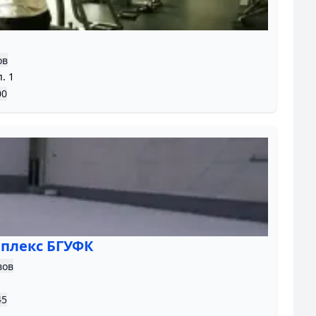
ов
. 1
00
плекс БГУФК
вов
45